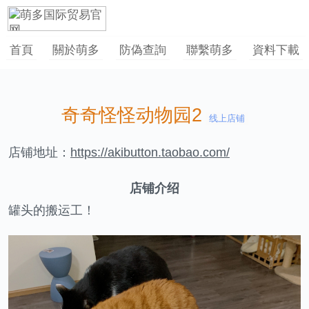
首頁
關於萌多
防偽查詢
聯繫萌多
資料下載
奇奇怪怪动物园2
线上店铺
店铺地址：
https://akibutton.taobao.com/
店铺介绍
罐头的搬运工！