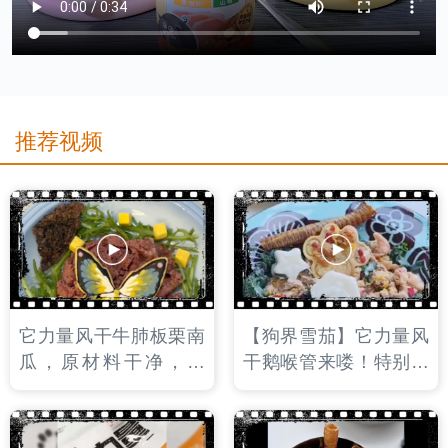
推荐视频
它力量风干牛肺板栗南
【狗界雪茄】它力量风
瓜，原材料干净，完
干鹅喉管来喽！特别衬
整，大块，搭配优质碳
小狗的大佬气质！风干
水板栗南瓜。是小狗饭
的杏鲍菇又脆又有嚼
后磨牙的不二之选哦！
劲，即磨牙，打发饭后