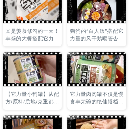
时光，又能补充多种微
量元素！
又是羡慕修勾的一天！
狗狗的“白人饭”搭配它
丰盛的大餐搭配它力量
力量的风干鹅喉管杏鲍
的新品风干零食：牛肺
菇。杏鲍菇酥脆，鹅喉
板栗南瓜。牛肺是肌肉
管完整大个，给这一顿
来源，板栗南瓜是优质
午餐增添了美味因子！
的碳水来源。一口一块
嘎嘣脆！
【它力量小狗罐】从配
它力量肉肉罐不仅是慢
方/原料/质地/克重都为
食丰荣碗的绝佳搭档，
小型犬量身定制的一个
也可以用来给小狗做端
系列，高蛋白，低脂，
午节礼物哦！一口一个
添加多种有益小狗健康
还带夹心的粽子，包裹