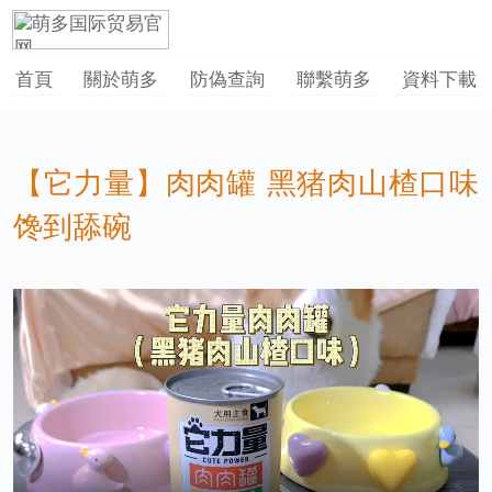
首頁
關於萌多
防偽查詢
聯繫萌多
資料下載
【它力量】肉肉罐 黑猪肉山楂口味
馋到舔碗