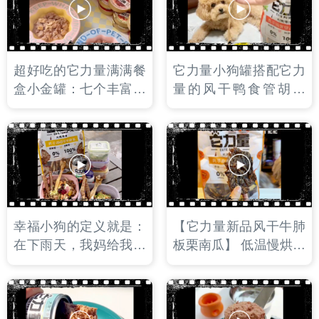
的超级食物。
着两脚兽满满的爱！
超好吃的它力量满满餐
它力量小狗罐搭配它力
盒小金罐：七个丰富口
量的风干鸭食管胡萝
味，浓郁的肉汁搭配细
卜。夏天吃特别合适，
腻的里脊肉丝，添加超
高蛋白低脂，清热去
级食物和奇亚籽颗粒。
火，磨牙洁齿，一举多
国产餐盒天花板，无限
得！
复购！
幸福小狗的定义就是：
【它力量新品风干牛肺
在下雨天，我妈给我穿
板栗南瓜】 低温慢烘工
上雨衣配餐：超好吃的
艺，如薯片般酥脆的口
它力量肉肉罐搭配整根
感，对骨骼和牙齿健康
的它力量风干鹅喉管和
大有裨益，定期给狗狗